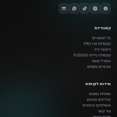
קטגוריות
כל המוצרים
קונסולת פרו PRO
גיימבוי נייד
קונסולה ניידת FUEGGO
באנדל פואגו
אביזרים נוספים
ניגודיות צבעים
רגיל
גבוה
הפוך
אפור
שירות לקוחות
גודל טקסט
שאלות נפוצות
150%
130%
115%
100%
מדריכים וטיפים
מרווח שורות
משלוחים והחזרות
רגיל
בינוני
מרווח
צור קשר
תקנון האתר