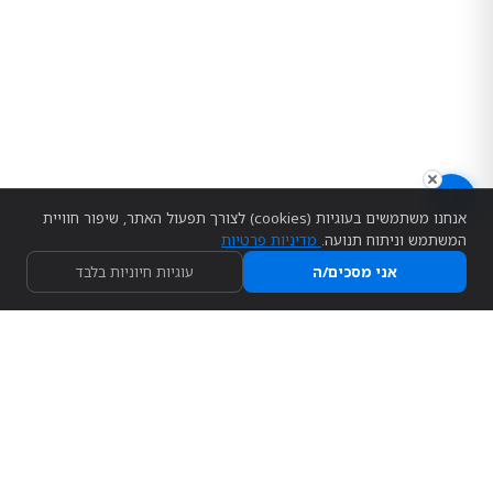
גודל טקסט
150%
130%
115%
100%
מרווח שורות
רגיל
בינוני
מרווח
הדגשת קישורים
פונט קריא
הדגשת כותרות
סמן גדול
אנחנו משתמשים בעוגיות (cookies) לצורך תפעול האתר, שיפור חוויית
עצור אנימציות
המשתמש וניתוח תנועה.
מדיניות פרטיות
אני מסכים/ה
עוגיות חיוניות בלבד
הצהרת נגישות