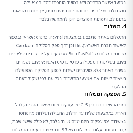
במועד אישור ההזמנה ולא במועד הוספתו לסל. המפעילה
משתדלת שכל הפרטים והתמונות יהיו נכונים, אך ייתכנו שגיאות
בתום לב, ותמונות המוצרים הינן להמחשה בלבד.
4. תשלום
התשלום באתר מתבצע באמצעות PayPal, כרטיס אשראי (בכפוף
לאישור חברת האשראי), Bit וכן דרך ספק הסליקה Cardcom.
שירותי תשלום של PayPal ו-Bit מסופקים על ידי צדדים שלישיים
ואינם בשליטת המפעילה. פרטי כרטיס האשראי אינם נשמרים
בשרת האתר אלא מועברים ישירות לספק הסליקה. המפעילה
רשאית לשנות את אמצעי התשלום בכל עת לפי שיקול דעתה
הבלעדי.
5. אספקה ומשלוח
זמני המשלוח הם בין 2-5 ימי עסקים מיום אישור ההזמנה, לכל
הארץ, באמצעות שליח עד הדלת. החבילה נשלחת מהמחסן
באשדוד. ימי עסקים הינם ימים א'-ה' בלבד, לא כולל שישי, שבת,
ערבי חג וחג. עלות המשלוח היא 35 ₪ ומצוינת בעמוד התשלום.