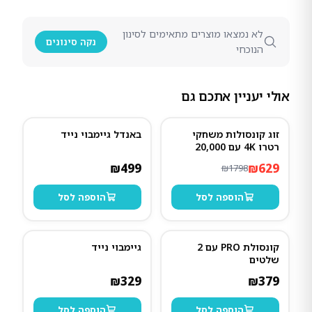
לא נמצאו מוצרים מתאימים לסינון
נקה סינונים
הנוכחי
אולי יעניין אתכם גם
זוג קונסולות משחקי
באנדל גיימבוי נייד
65
%
-
רטרו 4K עם 20,000
משחקים ו-4 שלטים
₪
499
₪
629
₪
1798
הוספה לסל
הוספה לסל
קונסולת PRO עם 2
גיימבוי נייד
שלטים
₪
329
₪
379
הוספה לסל
הוספה לסל