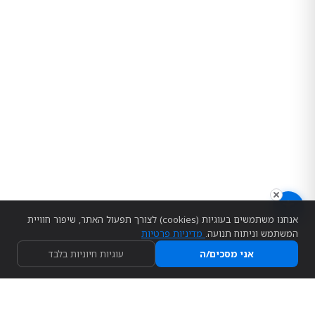
ניגודיות צבעים
רגיל
גבוה
הפוך
אפור
גודל טקסט
150%
130%
115%
100%
מרווח שורות
רגיל
בינוני
מרווח
הדגשת קישורים
פונט קריא
הדגשת כותרות
סמן גדול
אנחנו משתמשים בעוגיות (cookies) לצורך תפעול האתר, שיפור חוויית
עצור אנימציות
המשתמש וניתוח תנועה.
מדיניות פרטיות
אני מסכים/ה
עוגיות חיוניות בלבד
הצהרת נגישות