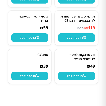
תחנת טעינה עם תאורת
כיסוי קשיח לגיימבוי
60
%
-
לד בצבעים – דגם C3
הנייד
₪
59
₪
119
₪
299
הוספה לסל
הוספה לסל
זוג מדבקות למסך -
טָמָגוֹצִ'י
לגיימבוי הנייד
₪
39
₪
49
הוספה לסל
הוספה לסל