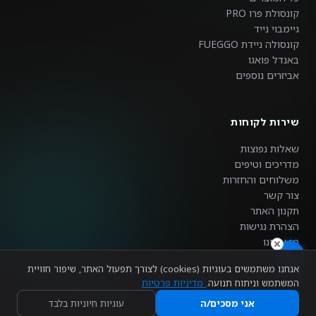
קונסולת פרו PRO
גיימבוי נייד
קונסולה ניידת FUEGGO
באנדל פואגו
אביזרים נוספים
ניגודיות צבעים
רגיל
גבוה
הפוך
אפור
שירות לקוחות
גודל טקסט
שאלות נפוצות
150%
130%
115%
100%
מדריכים וטיפים
מרווח שורות
משלוחים והחזרות
רגיל
בינוני
מרווח
צור קשר
תקנון האתר
הדגשת קישורים
פונט קריא
הצהרת נגישות
מי אנחנו
הדגשת כותרות
סמן גדול
אנחנו משתמשים בעוגיות (cookies) לצורך תפעול האתר, שיפור חוויית
עצור אנימציות
המשתמש וניתוח תנועה.
מדיניות פרטיות
©
2026
RetroGaming - כל הזכויות שמורות
אני מסכים/ה
עוגיות חיוניות בלבד
משלוח עד הדלת לכל הארץ